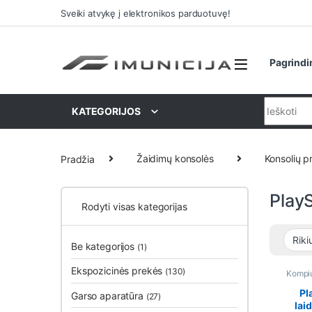
Praleisti ir pereiti prie navigacijos
Pereiti prie turinio
Sveiki atvykę į elektronikos parduotuvę!
Pagrindi
Ieškoti:
KATEGORIJOS
Pradžia
Žaidimų konsolės
Konsolių p
PlayS
Rodyti visas kategorijas
Be kategorijos
(1)
Ekspozicinės prekės
(130)
Kompiu
Konsol
PlaySt
Pl
Garso aparatūra
(27)
laid