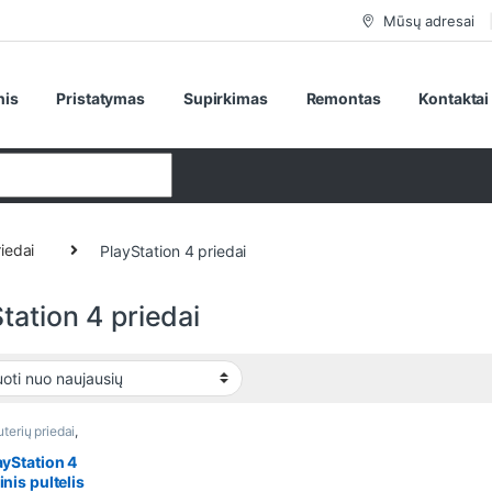
Mūsų adresai
nis
Pristatymas
Supirkimas
Remontas
Kontaktai
riedai
PlayStation 4 priedai
tation 4 priedai
terių priedai
,
ių priedai
,
ation 4 priedai
ayStation 4
inis pultelis