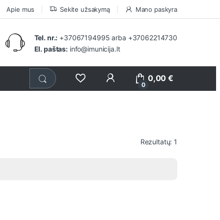
Apie mus
Sekite užsakymą
Mano paskyra
Tel. nr.:
+37067194995
arba
+37062214730
El. paštas:
info@imunicija.lt
0,00
€
0
Rezultatų: 1