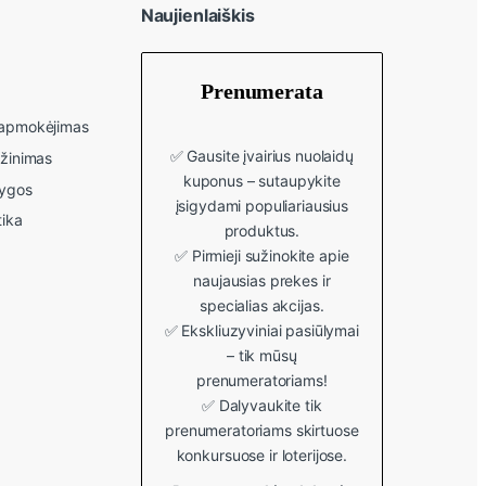
Naujienlaiškis
Prenumerata
r apmokėjimas
✅ Gausite įvairius nuolaidų
ąžinimas
kuponus – sutaupykite
lygos
įsigydami populiariausius
tika
produktus.
✅ Pirmieji sužinokite apie
naujausias prekes ir
specialias akcijas.
✅ Ekskliuzyviniai pasiūlymai
– tik mūsų
prenumeratoriams!
✅ Dalyvaukite tik
prenumeratoriams skirtuose
konkursuose ir loterijose.