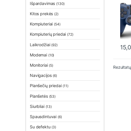
(ne
Išpardavimas
(130)
Kitos prekės
(2)
Kompiuteriai
(54)
Kompiuterių priedai
(72)
Laikrodžiai
(92)
15,
This 
Modemai
(10)
Monitoriai
(5)
Rezultatų
Navigacijos
(6)
Planšečių priedai
(11)
Planšetės
(53)
Siurbliai
(13)
Spausdintuvai
(6)
Su defektu
(3)