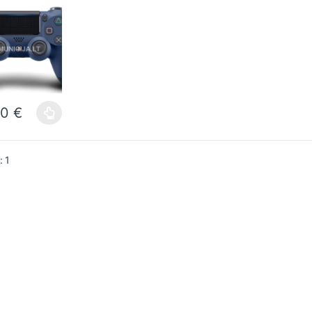
originalus)
00
€
product has multiple variants. The options may be chosen on the prod
: 1