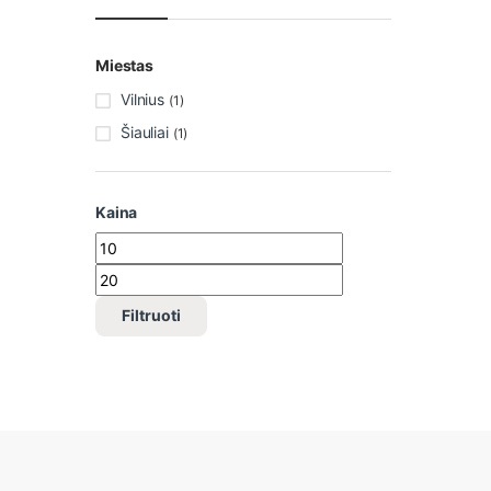
Miestas
Vilnius
(1)
Šiauliai
(1)
Kaina
Min kaina
Maks kaina
Filtruoti