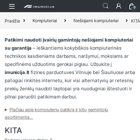
Praleisti ir pereiti prie navigacijos
Pereiti prie turinio
0
Pradžia
Kompiuteriai
Nešiojami kompiuteriai
KIT
Patikimi naudoti įvairių gamintojų nešiojami kompiuteriai
su garantija
– ieškantiems kokybiškos kompiuterinės
technikos kasdieniams darbams, naršymui, mokslams ar
specifinėms užduotims gerokai pigiau. Užsukite į
imunicija.lt
fizines parduotuves Vilniuje bei Šiauliuose arba
patogiai rinkitės internetu, kur visi alternatyvių ar retesnių
prekių ženklų naudoti laptopai yra nuodugniai ištestuoti ir
pilnai paruošti patikimam darbui.
Plačiau apie kompiuterių patikrą ir kitų gamintojų
asortimentą…
KITA
Rūšiuojama pagal naujausią