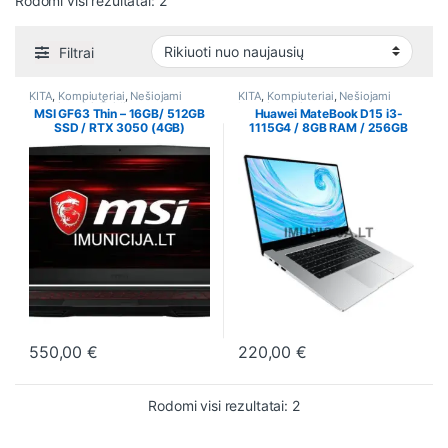
Rodomi visi rezultatai: 2
Filtrai
KITA
,
Kompiuteriai
,
Nešiojami
KITA
,
Kompiuteriai
,
Nešiojami
kompiuteriai
,
Žaidimams
kompiuteriai
MSI GF63 Thin – 16GB/ 512GB
Huawei MateBook D15 i3-
SSD / RTX 3050 (4GB)
1115G4 / 8GB RAM / 256GB
SSD
550,00
€
220,00
€
This product has multiple variants. The options may be chosen o
This product has multiple varia
Rūšiuojama pagal nauja
Rodomi visi rezultatai: 2