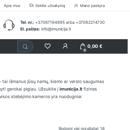
Apie mus
Sekite užsakymą
Mano paskyra
Tel. nr.:
+37067194995
arba
+37062214730
El. paštas:
info@imunicija.lt
0,00
€
0
– tai išmanus jūsų namų, kiemo ar verslo saugumas
gyti gerokai pigiau. Užsukite į
imunicija.lt
fizines
r visos stebėjimo kameros yra nuodugniai
Rūšiuojama p
Rodomi visi rezultatai: 18