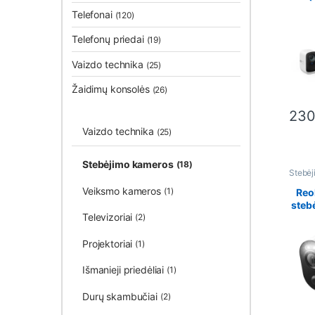
Telefonai
(120)
Telefonų priedai
(19)
Vaizdo technika
(25)
Žaidimų konsolės
(26)
230
This 
Vaizdo technika
(25)
Stebėjimo kameros
(18)
Stebėj
Vaizdo
Veiksmo kameros
(1)
Reo
steb
Televizoriai
(2)
Projektoriai
(1)
Išmanieji priedėliai
(1)
Durų skambučiai
(2)