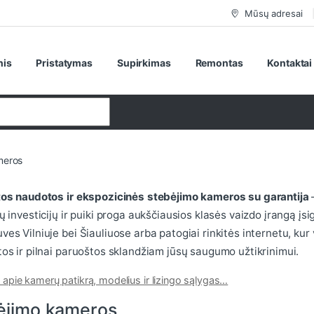
Mūsų adresai
nis
Pristatymas
Supirkimas
Remontas
Kontaktai
meros
tos naudotos ir ekspozicinės stebėjimo kameros su garantija
ų investicijų ir puiki proga aukščiausios klasės vaizdo įrangą įsi
ves Vilniuje bei Šiauliuose arba patogiai rinkitės internetu, ku
tos ir pilnai paruoštos sklandžiam jūsų saugumo užtikrinimui.
 apie kamerų patikrą, modelius ir lizingo sąlygas…
ėjimo kameros