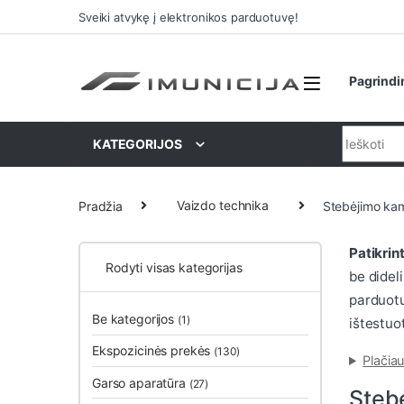
Praleisti ir pereiti prie navigacijos
Pereiti prie turinio
Sveiki atvykę į elektronikos parduotuvę!
Pagrindi
Ieškoti:
KATEGORIJOS
Pradžia
Vaizdo technika
Stebėjimo ka
Patikrin
Rodyti visas kategorijas
be dideli
parduotu
Be kategorijos
(1)
ištestuo
Ekspozicinės prekės
(130)
Plačiau
Garso aparatūra
(27)
Steb