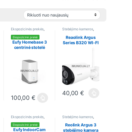
Ekspozicinės prekės
,
Stebėjimo kameros
,
Stebėjimo kameros
,
Vaizdo technika
Vaizdo technika
Reaolink Argus
Ekspozicinė prekė
Eufy Homebase 3
Series B320 WI-FI
centrinė stotelė
stebėjimo kamera
40,00
€
This product has multiple variants.
100,00
€
uct page
 may be chosen on the product page
tiple variants. The options may be chosen on the product page
This product has multiple variants. The options may be chosen 
Ekspozicinės prekės
,
Stebėjimo kameros
,
Stebėjimo kameros
,
Vaizdo technika
Vaizdo technika
Reolink Argus 3
Ekspozicinė prekė
Eufy IndoorCam
stebėjimo kamera