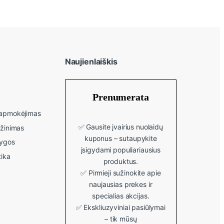
Naujienlaiškis
Prenumerata
r apmokėjimas
✅ Gausite įvairius nuolaidų
ąžinimas
kuponus – sutaupykite
lygos
įsigydami populiariausius
tika
produktus.
✅ Pirmieji sužinokite apie
naujausias prekes ir
specialias akcijas.
✅ Ekskliuzyviniai pasiūlymai
– tik mūsų