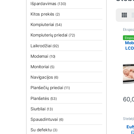
Išpardavimas
(130)
Kitos prekės
(2)
Kompiuteriai
(54)
Ekspoz
Stebėj
Kompiuterių priedai
(72)
Vaizdo
Ekspoz
Mobi
Laikrodžiai
(92)
LCD
P
Modemai
(10)
Monitoriai
(5)
Navigacijos
(6)
Planšečių priedai
(11)
60,
Planšetės
(53)
This 
Siurbliai
(13)
Stebėj
Spausdintuvai
(6)
Vaizdo
Eu
Su defektu
(3)
(