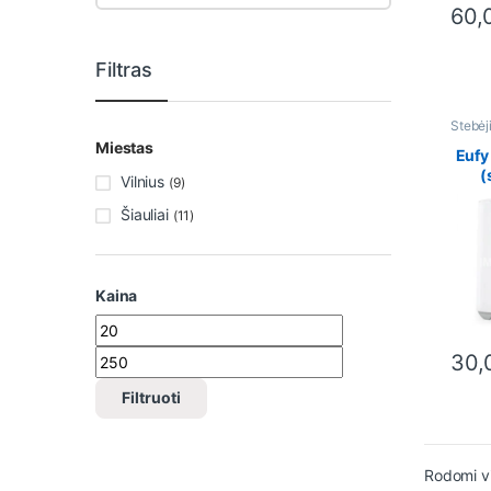
60,
This 
Filtras
Stebėj
Vaizdo
Miestas
Eufy
(
Vilnius
(9)
kam
Šiauliai
(11)
Kaina
Min kaina
Maks kaina
30,
This 
Filtruoti
Rodomi vi