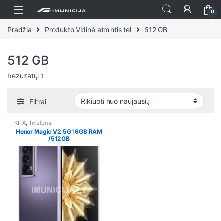
Praleisti ir pereiti prie navigacijos
Pereiti prie turinio
0
Pradžia
Produkto Vidinė atmintis tel
512 GB
512 GB
Rezultatų: 1
Filtrai
KITA
,
Telefonai
Honor Magic V2 5G 16GB RAM
/512GB