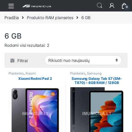
Praleisti ir pereiti prie navigacijos
Pereiti prie turinio
0
Pradžia
Produkto RAM plansetes
6 GB
6 GB
Rūšiuojama pagal naujausią
Rodomi visi rezultatai: 2
Filtrai
Planšetės
,
Xiaomi
Planšetės
,
Samsung
Xiaomi Redmi Pad 2
Samsung Galaxy Tab S7 (SM-
T870) – 6GB RAM / 128GB