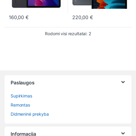
160,00
€
220,00
€
This product has multiple variants. The options may be chosen o
This product has multiple varia
Rūšiuojama pagal nauja
Rodomi visi rezultatai: 2
Paslaugos
Supirkimas
Remontas
Didmeninė prekyba
Informacija