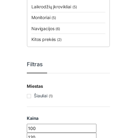
Laikrodžių įkrovikliai
(5)
Monitoriai
(5)
Navigacijos
(6)
Kitos prekės
(2)
Filtras
Miestas
Šiauliai
(1)
Kaina
Min kaina
Maks kaina