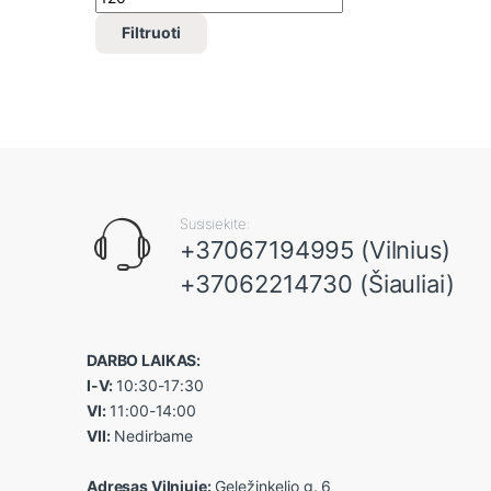
Filtruoti
Susisiekite:
+37067194995 (Vilnius)
+37062214730 (Šiauliai)
DARBO LAIKAS:
I-V:
10:30-17:30
VI:
11:00-14:00
VII:
Nedirbame
Adresas Vilniuje:
Geležinkelio g. 6