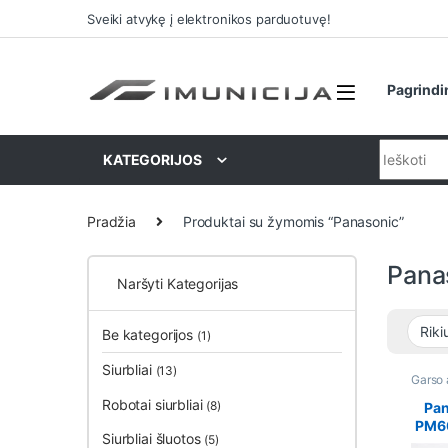
Praleisti ir pereiti prie navigacijos
Pereiti prie turinio
Sveiki atvykę į elektronikos parduotuvę!
Pagrindi
Ieškoti:
KATEGORIJOS
Pradžia
Produktai su žymomis “Panasonic”
Pana
Naršyti Kategorijas
Be kategorijos
(1)
Siurbliai
(13)
Garso 
Namų k
Robotai siurbliai
(8)
Pan
PM60
Siurbliai šluotos
(5)