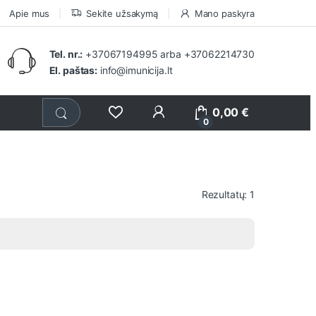
Apie mus
Sekite užsakymą
Mano paskyra
Tel. nr.:
+37067194995
arba
+37062214730
El. paštas:
info@imunicija.lt
0,00
€
0
Rezultatų: 1