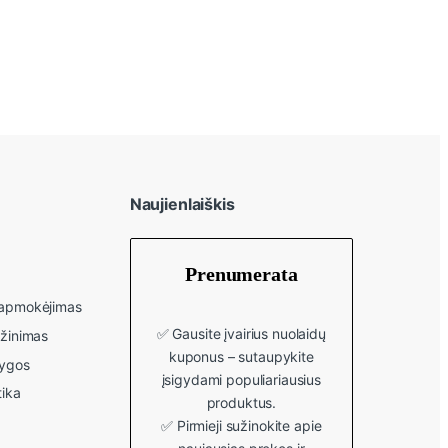
Naujienlaiškis
Prenumerata
r apmokėjimas
✅ Gausite įvairius nuolaidų
ąžinimas
kuponus – sutaupykite
lygos
įsigydami populiariausius
tika
produktus.
✅ Pirmieji sužinokite apie