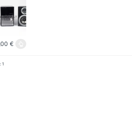
,00
€
product has multiple variants. The options may be chosen on the prod
: 1