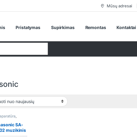
Mūsų adresai
nis
Pristatymas
Supirkimas
Remontas
Kontaktai
sonic
aparatūra
,
ino sistemos
asonic SA-
2 muzikinis
centras