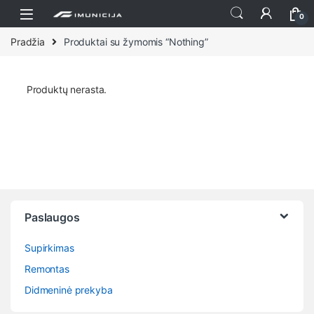
Praleisti ir pereiti prie navigacijos
Pereiti prie turinio
0
Pradžia
Produktai su žymomis “Nothing”
Produktų nerasta.
Paslaugos
Supirkimas
Remontas
Didmeninė prekyba