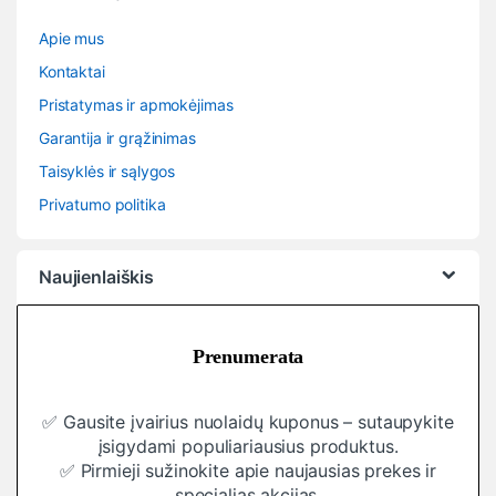
Apie mus
Kontaktai
Pristatymas ir apmokėjimas
Garantija ir grąžinimas
Taisyklės ir sąlygos
Privatumo politika
Naujienlaiškis
Prenumerata
✅ Gausite įvairius nuolaidų kuponus – sutaupykite
įsigydami populiariausius produktus.
✅ Pirmieji sužinokite apie naujausias prekes ir
specialias akcijas.