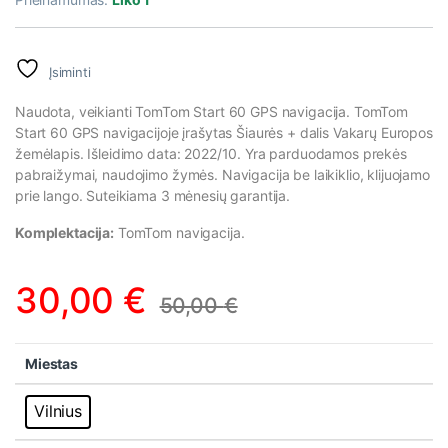
Įsiminti
Naudota, veikianti TomTom Start 60 GPS navigacija. TomTom
Start 60 GPS navigacijoje įrašytas Šiaurės + dalis Vakarų Europos
žemėlapis. Išleidimo data: 2022/10. Yra parduodamos prekės
pabraižymai, naudojimo žymės. Navigacija be laikiklio, klijuojamo
prie lango. Suteikiama 3 mėnesių garantija.
Komplektacija:
TomTom navigacija.
30,00
€
50,00
€
Miestas
Vilnius