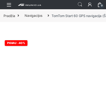
Praleisti ir pereiti prie navigacijos
Pereiti prie turinio
0
Pradžia
Navigacijos
TomTom Start 60 GPS navigacija (Š
PIGIAU -40%