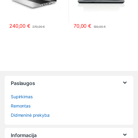
240,00
€
70,00
€
270,00
€
130,00
€
This product has multiple variants. The options may be chosen o
This product has multiple varia
Paslaugos
Supirkimas
Remontas
Didmeninė prekyba
Informacija