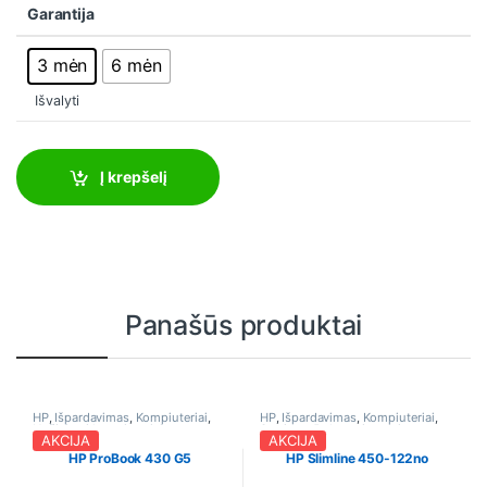
Garantija
3 mėn
6 mėn
Išvalyti
Į krepšelį
Panašūs produktai
HP
,
Išpardavimas
,
Kompiuteriai
,
HP
,
Išpardavimas
,
Kompiuteriai
,
Nešiojami kompiuteriai
Stacionarūs kompiuteriai
AKCIJA
AKCIJA
HP ProBook 430 G5
HP Slimline 450-122no