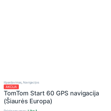
Išpardavimas
,
Navigacijos
AKCIJA
TomTom Start 60 GPS navigacija
(Šiaurės Europa)
Prieinamumas:
Liko 1