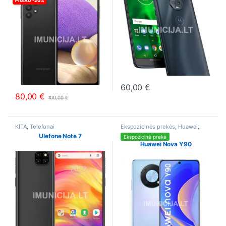
PIGIAU -20%
60,00
€
This product has multiple varia
80,00
€
100,00
€
This product has multiple variants. The options may be chosen o
KITA
,
Telefonai
Ekspozicinės prekės
,
Huawei
,
Telefonai
Ulefone Note 7
Ekspozicinė prekė
Huawei Nova Y90