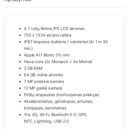
4.7 colių Retina IPS LCD ekranas
750 x 1334 ekrano raiška
IP67 atsparus dulkėms / vandeniui (iki 1 m 30
min.)
Apple A11 Bionic (10 nm)
Hexa-core (2x Monsoon + 4x Mistral)
2 GB RAM
64 GB vidinė atmintis
7 MP priekinė kamera
12 MP galinė kamera
Pirštų atspaudas (montuojamas priekyje)
Akselerometras, giroskopas, artumas,
kompasas, barometras
Yra: 4G, Wi-Fi, Bluetooth 5.0, GPS,
NFC, Lightning, USB 2.0