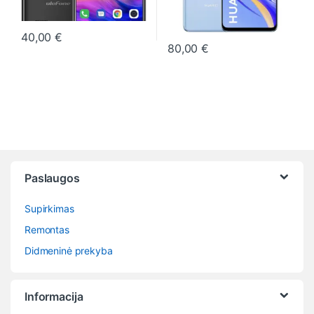
40,00
€
80,00
€
This product has multiple variants. The options may be chosen o
This product has multiple varia
Paslaugos
Supirkimas
Remontas
Didmeninė prekyba
Informacija