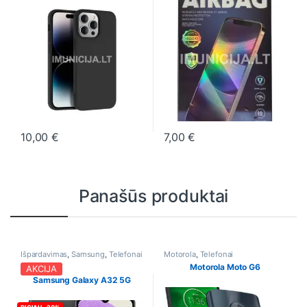
10,00
€
7,00
€
This product has multiple variants. The options may be chosen o
This product has multiple varia
Panašūs produktai
Išpardavimas
,
Samsung
,
Telefonai
Motorola
,
Telefonai
Motorola Moto G6
AKCIJA
Samsung Galaxy A32 5G