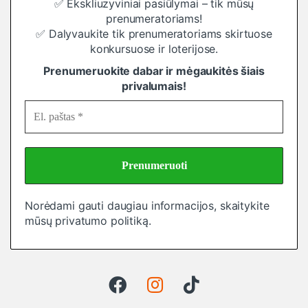
✅ Ekskliuzyviniai pasiūlymai – tik mūsų
prenumeratoriams!
✅ Dalyvaukite tik prenumeratoriams skirtuose
konkursuose ir loterijose.
Prenumeruokite dabar ir mėgaukitės šiais
privalumais!
Norėdami gauti daugiau informacijos, skaitykite
mūsų
privatumo politiką
.