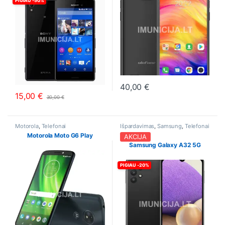
PIGIAU -50%
40,00
€
This product has multiple varia
15,00
€
30,00
€
This product has multiple variants. The options may be chosen o
Motorola
,
Telefonai
Išpardavimas
,
Samsung
,
Telefonai
Motorola Moto G6 Play
AKCIJA
Samsung Galaxy A32 5G
PIGIAU -20%