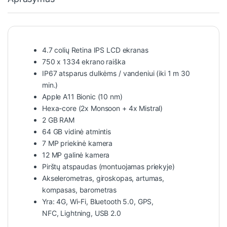
4.7 colių Retina IPS LCD ekranas
750 x 1334 ekrano raiška
IP67 atsparus dulkėms / vandeniui (iki 1 m 30
min.)
Apple A11 Bionic (10 nm)
Hexa-core (2x Monsoon + 4x Mistral)
2 GB RAM
64 GB vidinė atmintis
7 MP priekinė kamera
12 MP galinė kamera
Pirštų atspaudas (montuojamas priekyje)
Akselerometras, giroskopas, artumas,
kompasas, barometras
Yra: 4G, Wi-Fi, Bluetooth 5.0, GPS,
NFC, Lightning, USB 2.0