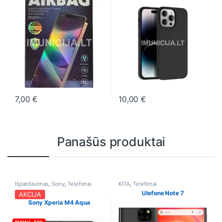
7,00
€
10,00
€
This product has multiple variants. The options may be chosen o
This product has multiple varia
Panašūs produktai
Išpardavimas
,
Sony
,
Telefonai
KITA
,
Telefonai
Ulefone Note 7
AKCIJA
Sony Xperia M4 Aqua