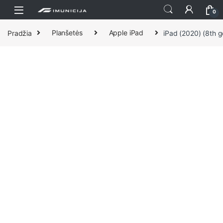
Praleisti ir pereiti prie navigacijos
Pereiti prie turinio
0
Pradžia
Planšetės
Apple iPad
iPad (2020) (8th 