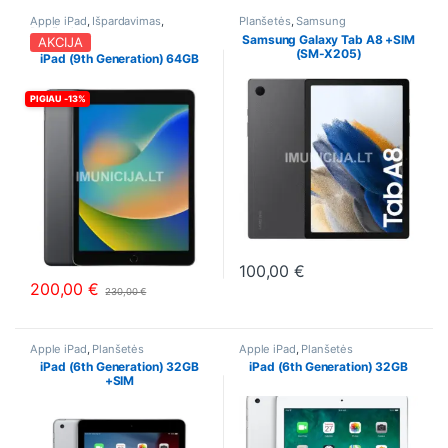
Apple iPad
,
Išpardavimas
,
Planšetės
,
Samsung
Planšetės
Samsung Galaxy Tab A8 +SIM
AKCIJA
(SM-X205)
iPad (9th Generation) 64GB
PIGIAU -13%
100,00
€
This product has multiple varia
200,00
€
230,00
€
This product has multiple variants. The options may be chosen o
Apple iPad
,
Planšetės
Apple iPad
,
Planšetės
iPad (6th Generation) 32GB
iPad (6th Generation) 32GB
+SIM