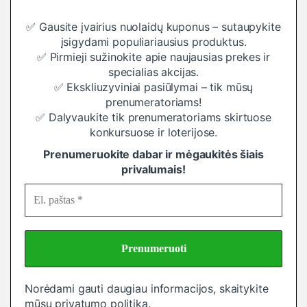
✅ Gausite įvairius nuolaidų kuponus – sutaupykite
įsigydami populiariausius produktus.
✅ Pirmieji sužinokite apie naujausias prekes ir
specialias akcijas.
✅ Ekskliuzyviniai pasiūlymai – tik mūsų
prenumeratoriams!
✅ Dalyvaukite tik prenumeratoriams skirtuose
konkursuose ir loterijose.
Prenumeruokite dabar ir mėgaukitės šiais
privalumais!
Norėdami gauti daugiau informacijos, skaitykite
mūsų
privatumo politiką
.