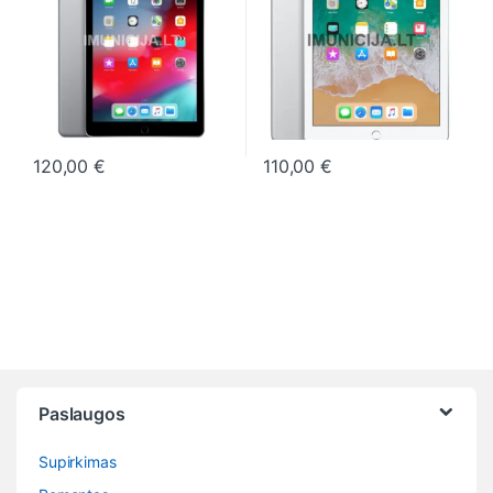
120,00
€
110,00
€
This product has multiple variants. The options may be chosen o
This product has multiple varia
Paslaugos
Supirkimas