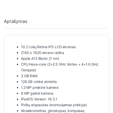
Aprašymas
10.2 colių Retina IPS LCD ekranas
2160 x 1620 ekrano raiška
Apple A12 Bionic (7 nm)
CPU Hexa-core (2×2.5 GHz Vortex + 4×1.6 GHz
Tempest)
3 GB RAM
128 GB vidinė atmintis
1.2 MP priekinė kamera
8 MP galinė kamera
iPadOS Version: 16.3.1
Pirštų atspaudas (montuojamas priekyje)
Akselerometras, giroskopas, kompasas,