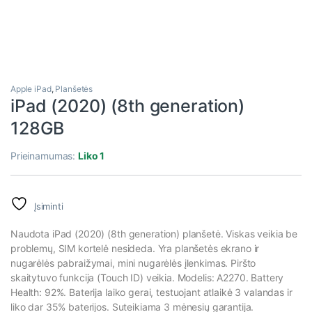
Apple iPad
,
Planšetės
iPad (2020) (8th generation)
128GB
Prieinamumas:
Liko 1
Įsiminti
Naudota iPad (2020) (8th generation) planšetė. Viskas veikia be
problemų, SIM kortelė nesideda. Yra planšetės ekrano ir
nugarėlės pabraižymai, mini nugarėlės įlenkimas. Piršto
skaitytuvo funkcija (Touch ID) veikia. Modelis: A2270. Battery
Health: 92%. Baterija laiko gerai, testuojant atlaikė 3 valandas ir
liko dar 35% baterijos. Suteikiama 3 mėnesių garantija.