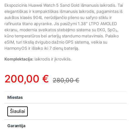
Ekspozicinis Huawei Watch 5 Sand Gold išmanusis laikrodis. Tai
elegantiškas ir kompaktiškas išmanusis laikrodis, pagamintas iš
aukštos klasės 904L nerūdijančio plieno su safyro stiklu ir
rafinuota titano apyranke. Jis pasižymi 1.38″ LTPO AMOLED
ekranu, modernia sveikatos stebėjimo sistema su EKG, SpO₂,
kūno temperatūros bei arterijų standumo matavimais. Palaiko
eSIM, turi tikslią dvigubo dažnio GPS sistemą, veikia su
HarmonyOS ir išlaiko iki 7 dienų bateriją.
Komplektacija:
laikrodis ir įkroviklis.
200,00
€
280,00
€
Miestas
Šiauliai
Garantija