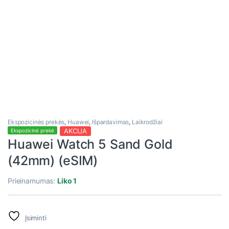
Ekspozicinės prekės
,
Huawei
,
Išpardavimas
,
Laikrodžiai
AKCIJA
Ekspozicinė prekė
Huawei Watch 5 Sand Gold
(42mm) (eSIM)
Prieinamumas:
Liko 1
Įsiminti