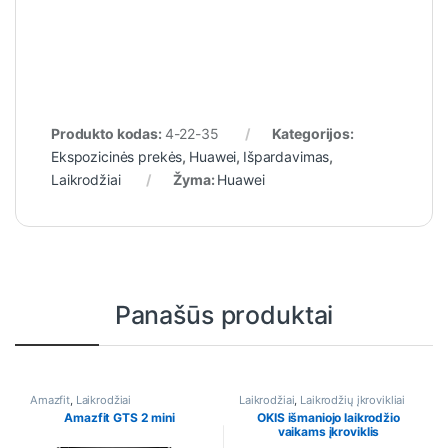
Produkto kodas:
4-22-35
Kategorijos:
Ekspozicinės prekės
,
Huawei
,
Išpardavimas
,
Laikrodžiai
Žyma:
Huawei
Panašūs produktai
Amazfit
,
Laikrodžiai
Laikrodžiai
,
Laikrodžių įkrovikliai
Amazfit GTS 2 mini
OKIS išmaniojo laikrodžio
vaikams įkroviklis