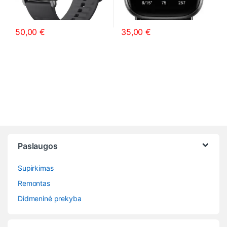
50,00
€
35,00
€
This product has multiple variants. The options may be chosen o
This product has multiple varia
Paslaugos
Supirkimas
Remontas
Didmeninė prekyba