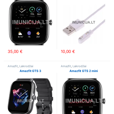
35,00
€
10,00
€
This product has multiple variants. The options may be chosen o
This product has multiple varia
Amazfit
,
Laikrodžiai
Amazfit
,
Laikrodžiai
Amazfit GTS 3
Amazfit GTS 2 mini