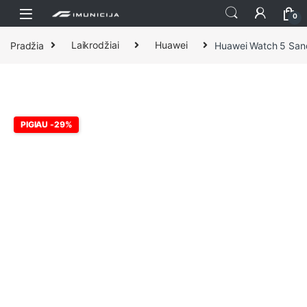
Praleisti ir pereiti prie navigacijos
Pereiti prie turinio
0
Pradžia
Laikrodžiai
Huawei
Huawei Watch 5 San
PIGIAU -29%