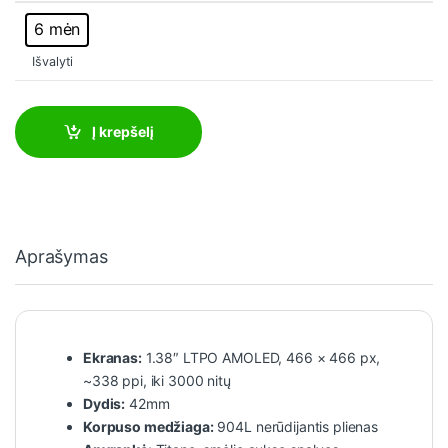
6 mėn
Išvalyti
Į krepšelį
Aprašymas
Ekranas:
1.38″ LTPO AMOLED, 466 × 466 px,
~338 ppi, iki 3000 nitų
Dydis:
42mm
Korpuso medžiaga:
904L nerūdijantis plienas