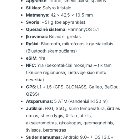
Apyrankė:
Titano, smėlio aukso spalvos
Stiklas:
Safyro kristalo
Matmenys:
42 × 42,5 × 10,5 mm
Svoris:
~51 g (be apyrankės)
Operacinė sistema:
HarmonyOS 5.1
Įkrovimas:
Belaidis, greitas
Ryšiai:
Bluetooth, mikrofonas ir garsiakalbis
(Bluetooth skambučiams)
eSIM:
Yra
NFC:
Yra (bekontakčiai mokėjimai – tik tam
tikruose regionuose, Lietuvoje šiuo metu
neveikia)
GPS:
L1 + L5 (GPS, GLONASS, Galileo, BeiDou,
QZSS)
Atsparumas:
5 ATM (vandeniui iki 50 m)
Jutikliai:
EKG, SpO₂, kūno temperatūra, širdies
ritmas, streso lygis, X-Tap jutiklis,
akselerometras, giroskopas, geomagnetinis,
šviesos, barometras
Suderinamumas:
Android 9.0+ / iOS 13.0+