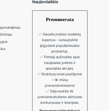
Naujienlaiškis
Prenumerata
r apmokėjimas
✅ Gausite įvairius nuolaidų
ąžinimas
kuponus – sutaupykite
lygos
įsigydami populiariausius
tika
produktus.
✅ Pirmieji sužinokite apie
naujausias prekes ir
specialias akcijas.
✅ Ekskliuzyviniai pasiūlymai
– tik mūsų
prenumeratoriams!
✅ Dalyvaukite tik
prenumeratoriams skirtuose
konkursuose ir loterijose.
Prenumeruokite dabar ir