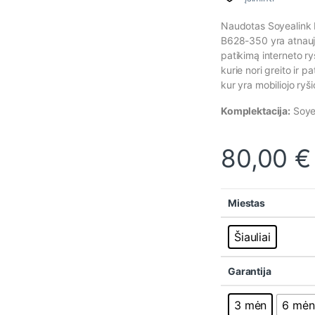
Naudotas Soyealink 
B628-350 yra atnaujin
patikimą interneto ryš
kurie nori greito ir p
kur yra mobiliojo ryši
Komplektacija:
Soyea
80,00
€
Miestas
Šiauliai
Garantija
3 mėn
6 mėn