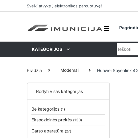
Praleisti ir pereiti prie navigacijos
Pereiti prie turinio
Sveiki atvykę į elektronikos parduotuvę!
Pagrindi
Ieškoti:
KATEGORIJOS
Pradžia
Modemai
Huawei Soyealink 4G
Rodyti visas kategorijas
Be kategorijos
(1)
Ekspozicinės prekės
(130)
Garso aparatūra
(27)