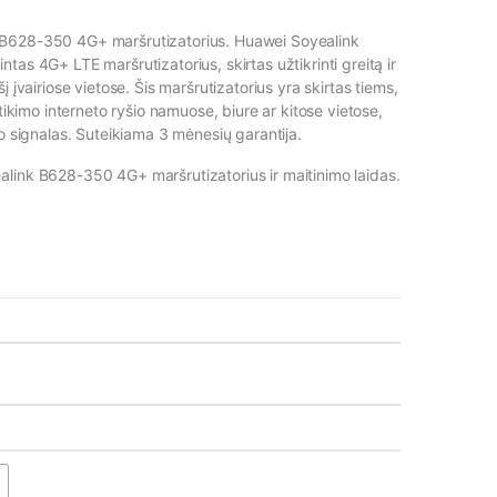
B628-350 4G+ maršrutizatorius. ​
Huawei Soyealink
tas 4G+ LTE maršrutizatorius, skirtas užtikrinti greitą ir
į įvairiose vietose. Šis maršrutizatorius yra skirtas tiems,
atikimo interneto ryšio namuose, biure ar kitose vietose,
o signalas.​
Suteikiama 3 mėnesių garantija.
link B628-350 4G+ maršrutizatorius ir maitinimo laidas.