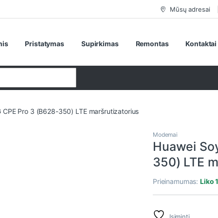
Mūsų adresai
nis
Pristatymas
Supirkimas
Remontas
Kontaktai
 CPE Pro 3 (B628-350) LTE maršrutizatorius
Modemai
Huawei Soy
350) LTE m
Prieinamumas:
Liko 
Įsiminti