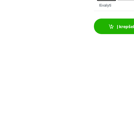
Išvalyti
Į krepšel