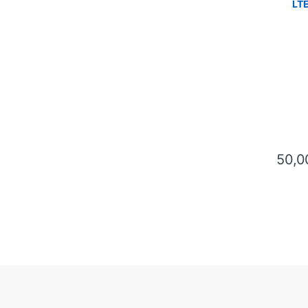
LTE
50,
This pr