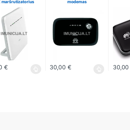
 maršrutizatorius
modemas
00
€
30,00
€
30,0
oduct has multiple variants. The options may be chosen on the produ
This product has multiple variants. The o
This prod