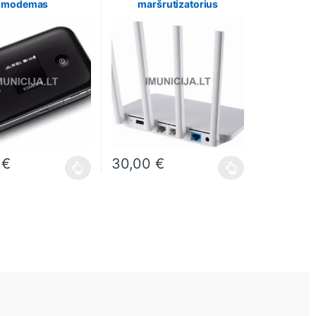
modemas
maršrutizatorius
0
€
30,00
€
ct page
ptions may be chosen on the product page
uct has multiple variants. The options may be chosen on the product
This product has multiple variants. The opt