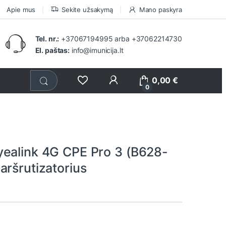
Apie mus
Sekite užsakymą
Mano paskyra
Tel. nr.:
+37067194995
arba
+37062214730
El. paštas:
info@imunicija.lt
0,00
€
0
ealink 4G CPE Pro 3 (B628-
aršrutizatorius
1