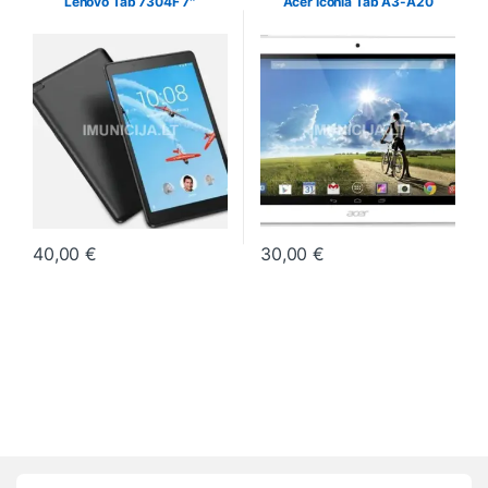
Lenovo Tab 7304F 7″
Acer Iconia Tab A3-A20
40,00
€
30,00
€
This product has multiple variants. The options may be chosen o
This product has multiple varia