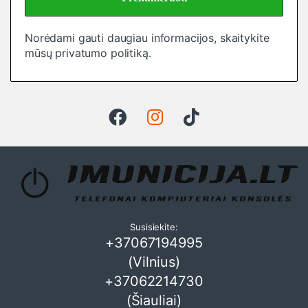
Norėdami gauti daugiau informacijos, skaitykite
mūsų
privatumo politiką
.
Susisiekite:
+37067194995
(Vilnius)
+37062214730
(Šiauliai)