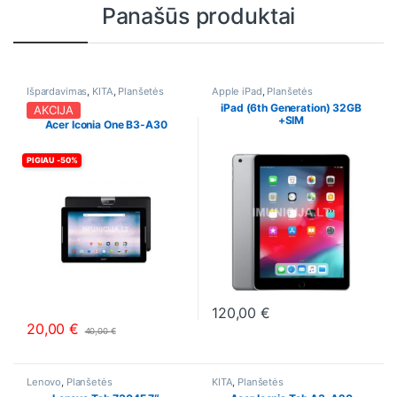
Panašūs produktai
Išpardavimas
,
KITA
,
Planšetės
Apple iPad
,
Planšetės
iPad (6th Generation) 32GB
AKCIJA
+SIM
Acer Iconia One B3-A30
PIGIAU -50%
120,00
€
This product has multiple varia
20,00
€
40,00
€
This product has multiple variants. The options may be chosen o
Lenovo
,
Planšetės
KITA
,
Planšetės