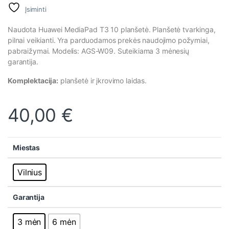
Įsiminti
Naudota Huawei MediaPad T3 10 planšetė. Planšetė tvarkinga,
pilnai veikianti. Yra parduodamos prekės naudojimo požymiai,
pabraižymai. Modelis: AGS-W09. Suteikiama 3 mėnesių
garantija.
Komplektacija:
planšetė ir įkrovimo laidas.
40,00
€
Miestas
Vilnius
Garantija
3 mėn
6 mėn