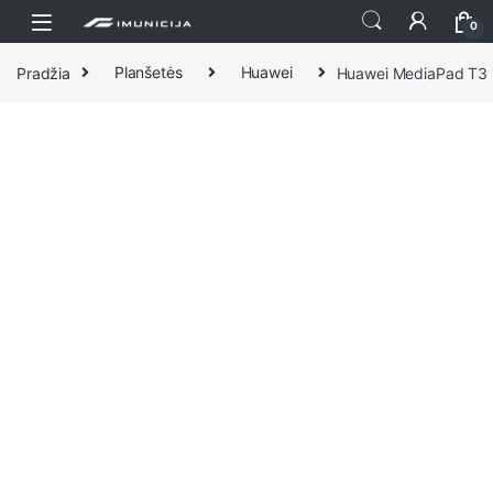
Praleisti ir pereiti prie navigacijos
Pereiti prie turinio
0
Pradžia
Planšetės
Huawei
Huawei MediaPad T3 