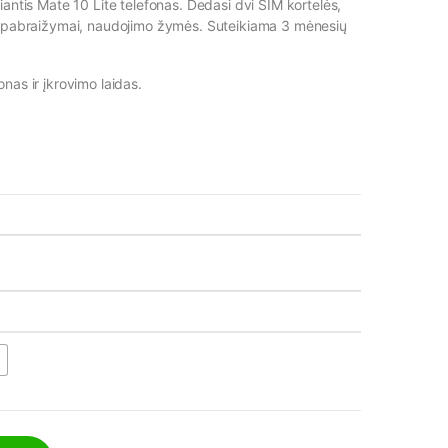
iantis Mate 10 Lite telefonas. Dedasi dvi SIM kortelės,
i pabraižymai, naudojimo žymės. Suteikiama 3 mėnesių
onas ir įkrovimo laidas.