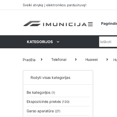
Praleisti ir pereiti prie navigacijos
Pereiti prie turinio
Sveiki atvykę į elektronikos parduotuvę!
Pagrindi
Ieškoti:
KATEGORIJOS
Pradžia
Telefonai
Huawei
Hu
Rodyti visas kategorijas
Be kategorijos
(1)
Ekspozicinės prekės
(130)
Garso aparatūra
(27)