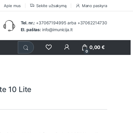
Apie mus
Sekite užsakymą
Mano paskyra
Tel. nr.:
+37067194995
arba
+37062214730
El. paštas:
info@imunicija.lt
0,00
€
0
e 10 Lite
1