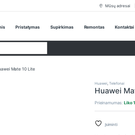
Mūsų adresai
nis
Pristatymas
Supirkimas
Remontas
Kontaktai
awei Mate 10 Lite
Huawei
,
Telefonai
Huawei Mat
Prieinamumas:
Liko 
Įsiminti