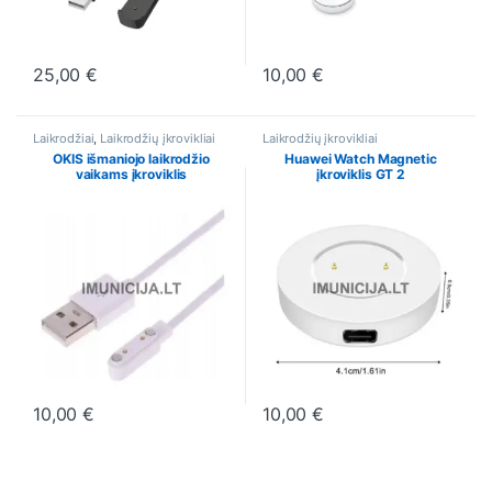
25,00
€
10,00
€
This product has multiple variants. The options may be chosen o
This product has multiple varia
Laikrodžiai
,
Laikrodžių įkrovikliai
Laikrodžių įkrovikliai
OKIS išmaniojo laikrodžio
Huawei Watch Magnetic
vaikams įkroviklis
įkroviklis GT 2
10,00
€
10,00
€
This product has multiple variants. The options may be chosen o
This product has multiple varia