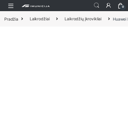
Praleisti ir pereiti prie navigacijos
Pereiti prie turinio
0
Pradžia
Laikrodžiai
Laikrodžių įkrovikliai
Huawei l