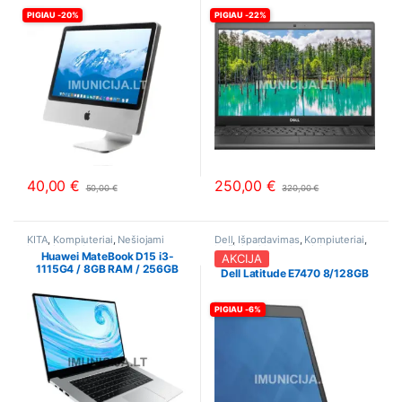
PIGIAU -20%
PIGIAU -22%
40,00
€
250,00
€
50,00
€
320,00
€
This product has multiple variants. The options may be chosen o
This product has multiple varia
KITA
,
Kompiuteriai
,
Nešiojami
Dell
,
Išpardavimas
,
Kompiuteriai
,
kompiuteriai
Nešiojami kompiuteriai
Huawei MateBook D15 i3-
AKCIJA
1115G4 / 8GB RAM / 256GB
Dell Latitude E7470 8/128GB
SSD
PIGIAU -6%