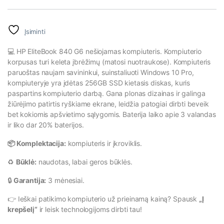
Įsiminti
💻 HP EliteBook 840 G6 nešiojamas kompiuteris. Kompiuterio
korpusas turi keleta įbrėžimų (matosi nuotraukose). Kompiuteris
paruoštas naujam savininkui, suinstaliuoti Windows 10 Pro,
kompiuteryje yra įdėtas 256GB SSD kietasis diskas, kuris
paspartins kompiuterio darbą. Gana plonas dizainas ir galinga
žiūrėjimo patirtis ryškiame ekrane, leidžia patogiai dirbti beveik
bet kokiomis apšvietimo sąlygomis. Baterija laiko apie 3 valandas
ir liko dar 20% baterijos.
📦 Komplektacija:
kompiuteris ir įkroviklis.
♻️
Būklė:
naudotas, labai geros būklės.
🔒
Garantija:
3 mėnesiai.
👉 Ieškai patikimo kompiuterio už prieinamą kainą? Spausk
„Į
krepšelį“
ir leisk technologijoms dirbti tau!