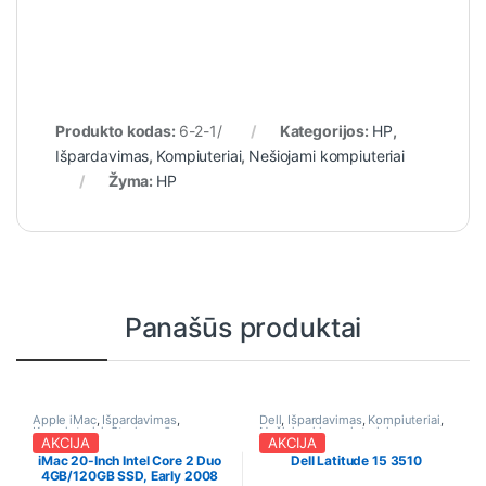
Produkto kodas:
6-2-1/
Kategorijos:
HP
,
Išpardavimas
,
Kompiuteriai
,
Nešiojami kompiuteriai
Žyma:
HP
Panašūs produktai
Apple iMac
,
Išpardavimas
,
Dell
,
Išpardavimas
,
Kompiuteriai
,
Kompiuteriai
,
Stacionarūs
Nešiojami kompiuteriai
AKCIJA
AKCIJA
kompiuteriai
iMac 20-Inch Intel Core 2 Duo
Dell Latitude 15 3510
4GB/120GB SSD, Early 2008