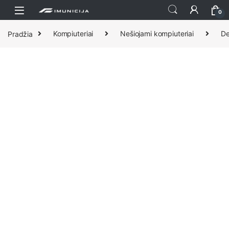
Praleisti ir pereiti prie navigacijos
Pereiti prie turinio
0
Pradžia
Kompiuteriai
Nešiojami kompiuteriai
De