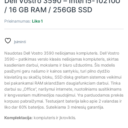
Dell Vostro 3590 – Intel i5-10210U
/ 16 GB RAM / 256GB SSD
Prieinamumas:
Liko 1
Įsiminti
Naudotas Dell Vostro 3590 nešiojamas kompiuteris.
Dell Vostro
3590
– patikimas verslo klasės nešiojamas kompiuteris, skirtas
kasdieniam darbui, mokslams ir biuro užduotims. Šis modelis
pasižymi geru našumo ir kainos santykiu, turi pilno dydžio
klaviatūrą su skaičių bloku, SSD diską greitam sistemos veikimui
bei pakankamai RAM sklandžiam daugiafunkciam darbui. Tinka
darbui su „Office“, naršymui internete, nuotoliniams susitikimams
ir lengvesniam multimedijos naudojimui. Yra parduodamos prekės
korpuso pabraižymai. Testuojant baterija laiko apie 2 valandas ir
liko dar 60% baterijos. Suteikiama 3 mėnesių garantija.
Komplektacija:
kompiuteris ir įkroviklis.