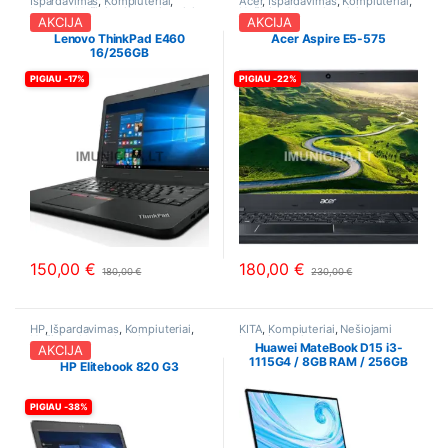
Išpardavimas
,
Kompiuteriai
,
Acer
,
Išpardavimas
,
Kompiuteriai
,
Lenovo
,
Nešiojami kompiuteriai
Nešiojami kompiuteriai
AKCIJA
AKCIJA
Lenovo ThinkPad E460
Acer Aspire E5-575
16/256GB
PIGIAU -17%
PIGIAU -22%
150,00
€
180,00
€
180,00
€
230,00
€
This product has multiple variants. The options may be chosen o
This product has multiple varia
HP
,
Išpardavimas
,
Kompiuteriai
,
KITA
,
Kompiuteriai
,
Nešiojami
Nešiojami kompiuteriai
kompiuteriai
Huawei MateBook D15 i3-
AKCIJA
1115G4 / 8GB RAM / 256GB
HP Elitebook 820 G3
SSD
PIGIAU -38%