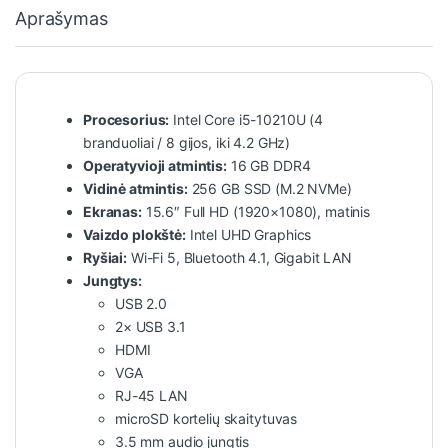
Aprašymas
Procesorius:
Intel Core i5-10210U (4
branduoliai / 8 gijos, iki 4.2 GHz)
Operatyvioji atmintis:
16 GB DDR4
Vidinė atmintis:
256 GB SSD (M.2 NVMe)
Ekranas:
15.6″ Full HD (1920×1080), matinis
Vaizdo plokštė:
Intel UHD Graphics
Ryšiai:
Wi-Fi 5, Bluetooth 4.1, Gigabit LAN
Jungtys:
USB 2.0
2× USB 3.1
HDMI
VGA
RJ-45 LAN
microSD kortelių skaitytuvas
3.5 mm audio jungtis