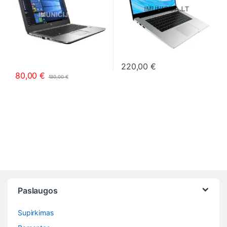
220,00
€
This product has multiple varia
80,00
€
130,00
€
This product has multiple variants. The options may be chosen o
Paslaugos
Supirkimas