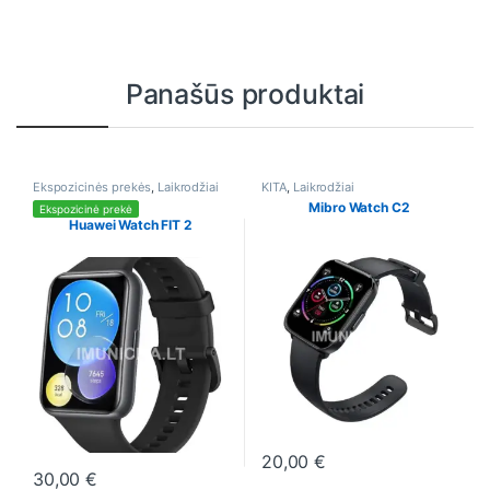
Panašūs produktai
Ekspozicinės prekės
,
Laikrodžiai
KITA
,
Laikrodžiai
Mibro Watch C2
Ekspozicinė prekė
Huawei Watch FIT 2
20,00
€
30,00
€
This product has multiple varia