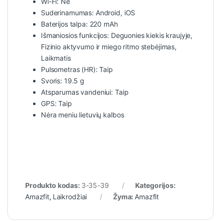
Wi-Fi: Ne
Suderinamumas: Android, iOS
Baterijos talpa: 220 mAh
Išmaniosios funkcijos: Deguonies kiekis kraujyje,
Fizinio aktyvumo ir miego ritmo stebėjimas,
Laikmatis
Pulsometras (HR): Taip
Svoris: 19.5 g
Atsparumas vandeniui: Taip
GPS: Taip
Nėra meniu lietuvių kalbos
Produkto kodas:
3-35-39
Kategorijos:
Amazfit
,
Laikrodžiai
Žyma:
Amazfit