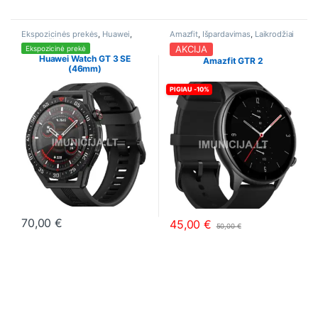
This product has multiple variants. The options may be chosen o
Ekspozicinės prekės
,
Huawei
,
Amazfit
,
Išpardavimas
,
Laikrodžiai
Laikrodžiai
AKCIJA
Ekspozicinė prekė
Huawei Watch GT 3 SE
Amazfit GTR 2
(46mm)
PIGIAU -10%
70,00
€
45,00
€
50,00
€
This product has multiple variants. The options may be chosen o
This product has multiple varia