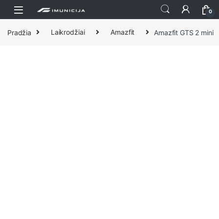
Praleisti ir pereiti prie navigacijos
Pereiti prie turinio
0
Pradžia
Laikrodžiai
Amazfit
Amazfit GTS 2 mini